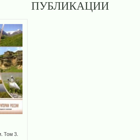
ПУБЛИКАЦИИ
. Том 3.