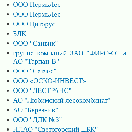
ООО ПермьЛес
ООО ПермьЛес
ООО Циторус
БЛК
ООО "Санвик"
группа компаний ЗАО "ФИРО-О" и
АО "Тарпан-В"
ООО "Сетлес"
ООО «ОСКО-ИНВЕСТ»
ООО "ЛЕСТРАНС"
АО "Любимский лесокомбинат"
АО "Березник"
ООО "ЛДК №3"
НПАО "Светогорский ЦБК"