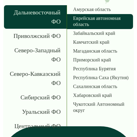
Амурская область
Дальневосточный
Еврейская автономная
ФО
область
Забайкальский край
Приволжский ФО
Камчатский край
Северо-Западный
Магаданская область
ФО
Приморский край
Республика Бурятия
Северо-Кавказский
Республика Саха (Якутия)
ФО
Сахалинская область
Хабаровский край
Сибирский ФО
Чукотский Автономный
округ
Уральский ФО
Центральный ФО