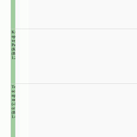
Ключевые
орнитологические
территории
России
(КОТР)
(ВПЦ
1.2)
Территории
особого
природоохранного
значения
(«Изумрудная
сеть»)
(ВПЦ
1.4)