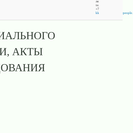
люди"
тел.
+7(911)0603740
kkobyakov@naturepeople.
РИАЛЬНОГО
И, АКТЫ
ДОВАНИЯ