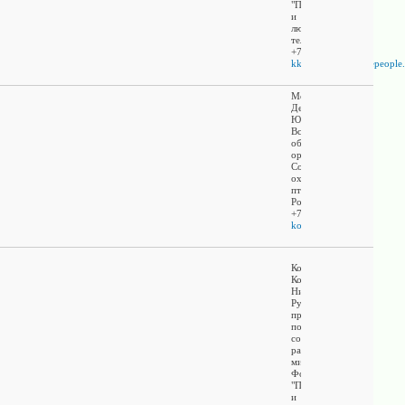
"Природа
и
люди"
тел.
+7(911)0603740
kkobyakov@naturepeople.
Мокеев
Денис
Юрьевич
Всероссийская
общественная
организация
Союз
охраны
птиц
России
+7(495)6722141
kotr@huntmap.ru
Кобяков
Константин
Николаевич
Руководитель
проектов
по
сохранению
растительного
мира
Фонд
"Природа
и