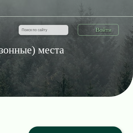
Войти
езонные) места