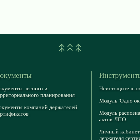
окументы
Инструмент
окументы лесного и
Неистощительно
ерриториального планирования
Модуль 'Одно ок
окументы компаний держателей
Модуль распозн
ертификатов
актов ЛПО
Личный кабинет
держателя серти