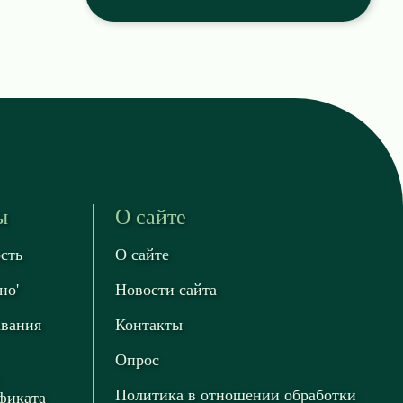
ы
О сайте
сть
О сайте
но'
Новости сайта
авания
Контакты
Опрос
Политика в отношении обработки
фиката