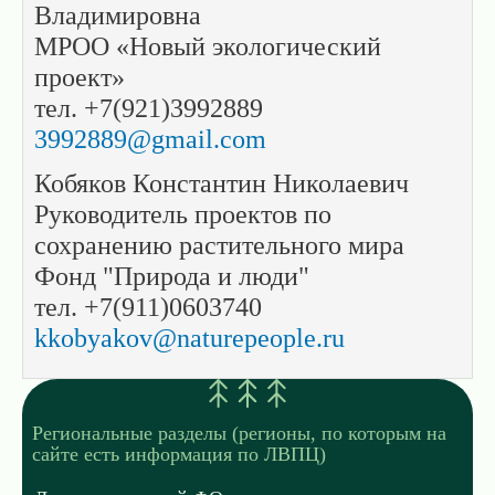
Владимировна
МРОО «Новый экологический
проект»
тел. +7(921)3992889
3992889@gmail.com
Кобяков Константин Николаевич
Руководитель проектов по
сохранению растительного мира
Фонд "Природа и люди"
тел. +7(911)0603740
kkobyakov@naturepeople.ru
Региональные разделы (регионы, по которым на
сайте есть информация по ЛВПЦ)